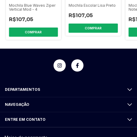
Mochila Blue Waves Ziper
Mochila Escolar Lisa Preto
Moch
Vertical Mod - 4
Note
R$107,05
R$107,05
R$
DEPARTAMENTOS
NAVEGAÇÃO
ENTRE EM CONTATO